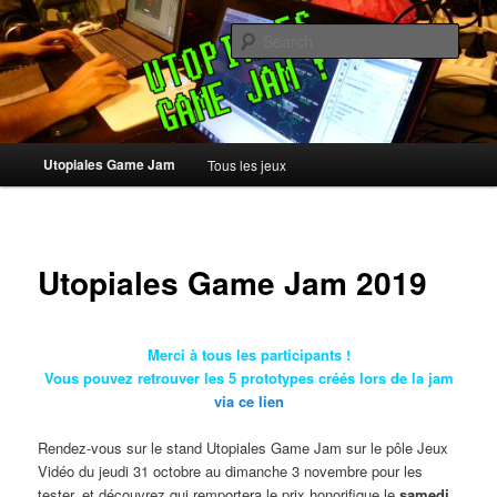
Skip
to
Sear
primary
content
Utopiales Game Jam
Main
Utopiales Game Jam
Tous les jeux
menu
Utopiales Game Jam 2019
Merci à tous les participants !
Vous pouvez retrouver les 5 prototypes créés lors de la jam
via ce lien
Rendez-vous sur le stand Utopiales Game Jam sur le pôle Jeux
Vidéo du jeudi 31 octobre au dimanche 3 novembre pour les
tester, et découvrez qui remportera le prix honorifique le
samedi